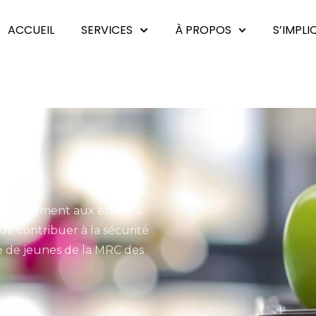
ACCUEIL
SERVICES
À PROPOS
S’IMPLI
iculièrement aux enfants,
de contribuer à la sécurité
ve de jeunes de la MRC des