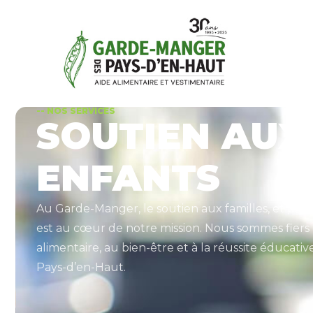
-- NOS SERVICES
SOUTIEN AUX
ENFANTS
Au Garde-Manger, le soutien aux familles, et part
est au cœur de notre mission. Nous sommes fiers 
alimentaire, au bien-être et à la réussite éducati
Pays-d’en-Haut.